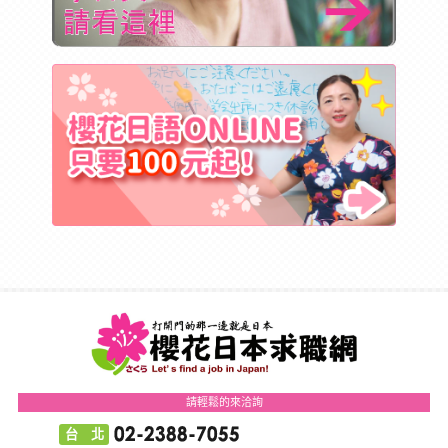
請輕鬆的來洽詢
台 北