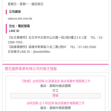
星期日、星期一、國定假日
公司網頁
sakura-job.com.tw
住址・電話號碼
LINE ID
【台北事務所】台北市中正區中山北路一段2號4樓之3 E-1室 TEL：02-
2388-7055
【高雄事務所】高雄市新興區六合二路1號6F TEL：07-285-5560
日本徵才LINE ID：@web6888u
櫻花國際事業有限公司的徵才情報
【急徵】@秋田縣 在湯瀨溫泉 飯店餐廳外場服務工作
飯店、渡假村/飯店服務
打工
應徵
@秋田縣 在十和田湖 飯店餐廳外場服務工作
飯店、渡假村/餐飲服務