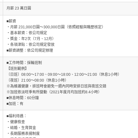
月薪 23 萬日圓
■薪資
・月薪 231,000日圓～300,000日圓（依照經驗與職歷核定）
・基本薪資：依公司規定
・獎金：年2次（7月、12月）
・各項津貼：依公司規定發放
■薪資調整：依公司規定辦理
■工作時間：採輪班制
【班別範例】
〔日班〕08:00～17:00、09:00～18:00、12:00～21:00（休息1小時）
〔夜班〕21:00～08:00（休息1小時）
※為維護健康，排班時會避免一週內同時安排日班與夜班交錯
※加班依淡旺季有所變動（2021年度月均加班約8.4小時）
■休息時間：60分鐘
■加班：有
■福利待遇：
・健康檢查
・結婚、生育賀金
・長期服務表揚制度