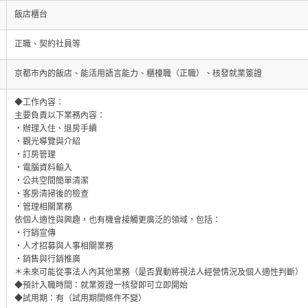
飯店櫃台
正職、契約社員等
京都市內的飯店、能活用語言能力、櫃檯職（正職）、核發就業簽證
◆工作內容：
主要負責以下業務內容：
・辦理入住、退房手續
・觀光導覽與介紹
・訂房管理
・電腦資料輸入
・公共空間簡單清潔
・客房清掃後的檢查
・管理相關業務
依個人適性與興趣，也有機會接觸更廣泛的領域，包括：
・行銷宣傳
・人才招募與人事相關業務
・銷售與行銷推廣
＊未來可能從事法人內其他業務（是否異動將視法人經營情況及個人適性判斷）
◆預計入職時間：就業簽證一核發即可立即開始
◆試用期：有（試用期間條件不變）