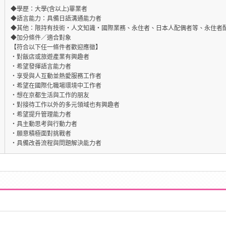
◆學歷：大學(含以上)畢業者
◆語言能力：具備日語溝通能力者
◆其他：限持有技術・人文知識・國際業務、永住者、日本人配偶者等、永住者
◆加分條件／適合對象
【符合以下任一條件者歡迎應徵】
・對飯店或旅遊產業有興趣者
・希望發揮語言能力者
・享受與人互動並熱愛服務工作者
・希望在國際化職場環境中工作者
・想在京都生活與工作的朋友
・對接待工作以外的多元領域也有興趣者
・希望提升管理能力者
・具主動思考與行動力者
・願意積極面對挑戰者
・具備改善流程與問題解決能力者