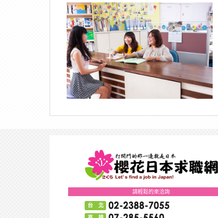
請輕鬆的來洽詢
台 北
高 雄