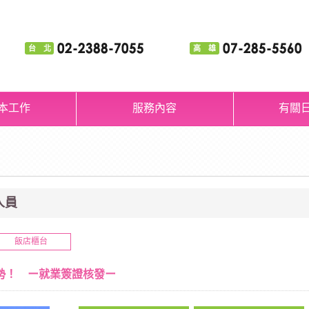
台 北
高 雄
本工作
服務內容
有關
人員
飯店櫃台
勢！ ー就業簽證核發ー