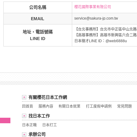
公司名稱
櫻花國際事業有限公司
EMAIL
service@sakura-jp.com.tw
【台北事務所】台北市中正區中山北路一段2號
地址・電話號碼
【高雄事務所】高雄市新興區六合二路1號6F
LINE ID
日本徵才LINE ID：@web6888u
有關櫻花日本工作網
回首頁
服務內容
有關日本就業
打工度假申請例
常見問題
找日本工作
日本正職
日本打工
承辦公司