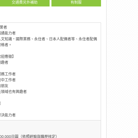
交通費另外補助
有制服
畢業者
溝通能力者
人文知識・國際業務、永住者、日本人配偶者等、永住者配偶
資格者。
歡迎應徵】
興趣者
服務工作者
境中工作者
的朋友
元領域也有興趣者
者
解決能力者
～300,000日圓（依照經驗與職歷核定）