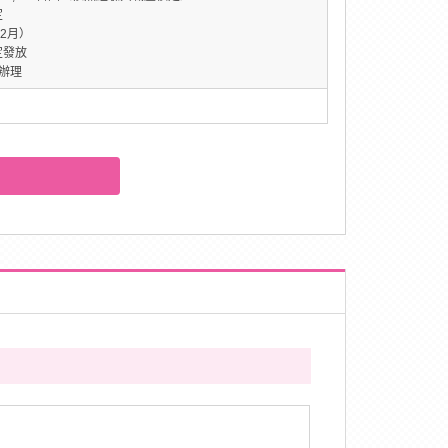
定
2月）
定發放
辦理