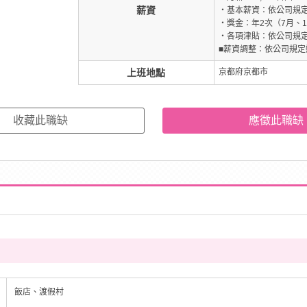
薪資
・基本薪資：依公司規
・獎金：年2次（7月、1
・各項津貼：依公司規
■薪資調整：依公司規定
上班地點
京都府京都市
收藏此職缺
應徵此職缺
飯店、渡假村