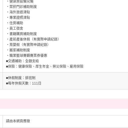
・健身房設備完備
・禁菸門診補助制度
・海外旅遊津貼
・專業證照津貼
・住房補助
・員工宿舍
・書籍購買補助制度
・產前產後休假（有實際申請紀錄）
・育嬰假（有實際申請紀錄）
・搬家補助制度
・職業籃球賽觀賽票券優惠
■交通補助：全額支給
■保險：健康保險、厚生年金、勞災保險、雇用保險
■休假制度：排班制
■每年休假天數：111日
請由本網頁應徵