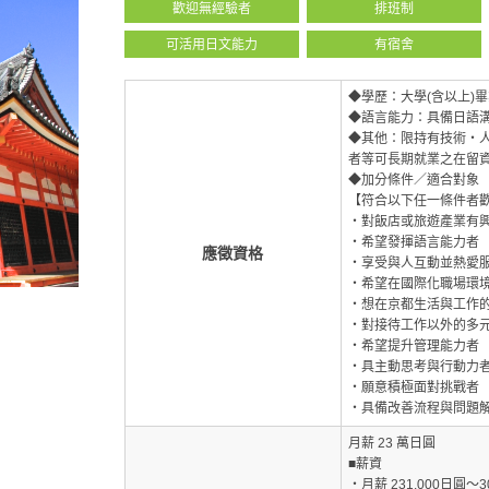
歡迎無經驗者
排班制
可活用日文能力
有宿舍
◆學歷：大學(含以上)
◆語言能力：具備日語
◆其他：限持有技術・
者等可長期就業之在留
◆加分條件／適合對象
【符合以下任一條件者
・對飯店或旅遊產業有
・希望發揮語言能力者
應徵資格
・享受與人互動並熱愛
・希望在國際化職場環
・想在京都生活與工作
・對接待工作以外的多
・希望提升管理能力者
・具主動思考與行動力
・願意積極面對挑戰者
・具備改善流程與問題
月薪 23 萬日圓
■薪資
・月薪 231,000日圓