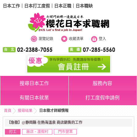
日本工作｜日本打工度假｜日本正職｜日本職缺
瀏覽記錄
收藏清單
登入
台 北
高 雄
搜尋日本工作
服務內容
有關日本就業
打工度假申請例
首頁
搜尋結果
日本徵才詳細情報
【急徵】@静岡縣 在熱海溫泉 商店銷售的工作
打工
飯店、渡假村
門市營業