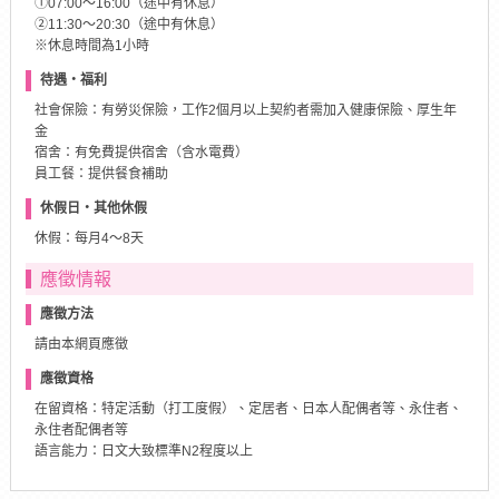
①07:00～16:00（途中有休息）
②11:30～20:30（途中有休息）
※休息時間為1小時
待遇・福利
社會保險：有勞災保險，工作2個月以上契約者需加入健康保險、厚生年
金
宿舍：有免費提供宿舍（含水電費）
員工餐：提供餐食補助
休假日・其他休假
休假：每月4～8天
應徵情報
應徵方法
請由本網頁應徵
應徵資格
在留資格：特定活動（打工度假）、定居者、日本人配偶者等、永住者、
永住者配偶者等
語言能力：日文大致標準N2程度以上