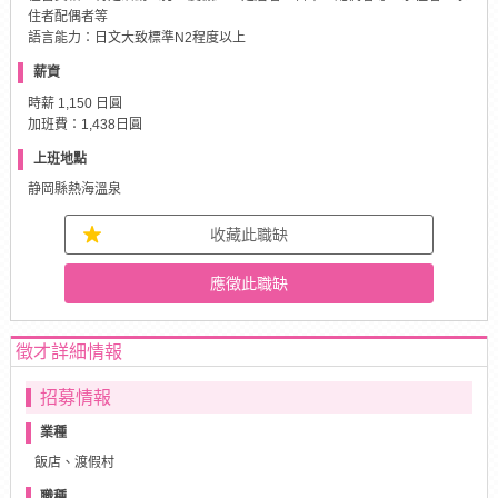
住者配偶者等
語言能力：日文大致標準N2程度以上
薪資
時薪 1,150 日圓
加班費：1,438日圓
上班地點
静岡縣熱海溫泉
收藏此職缺
應徵此職缺
徵才詳細情報
招募情報
業種
飯店、渡假村
職種