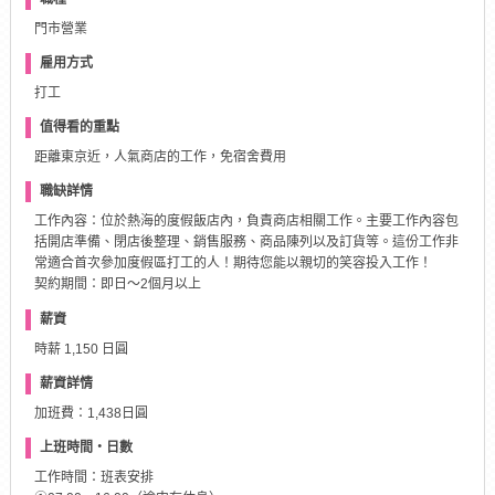
門市營業
雇用方式
打工
值得看的重點
距離東京近，人氣商店的工作，免宿舍費用
職缺詳情
工作內容：位於熱海的度假飯店內，負責商店相關工作。主要工作內容包
括開店準備、閉店後整理、銷售服務、商品陳列以及訂貨等。這份工作非
常適合首次參加度假區打工的人！期待您能以親切的笑容投入工作！
契約期間：即日～2個月以上
薪資
時薪 1,150 日圓
薪資詳情
加班費：1,438日圓
上班時間・日數
工作時間：班表安排